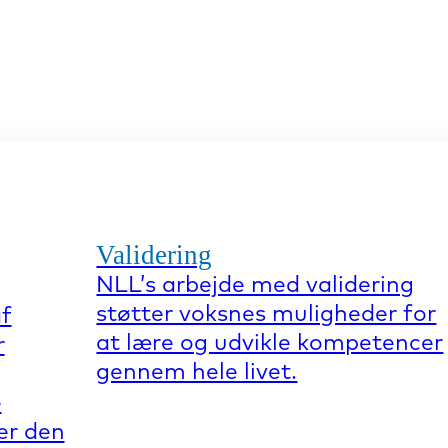
Validering
NLL’s arbejde med validering
støtter voksnes muligheder for
af
at lære og udvikle kompetencer
r
gennem hele livet.
e
er den