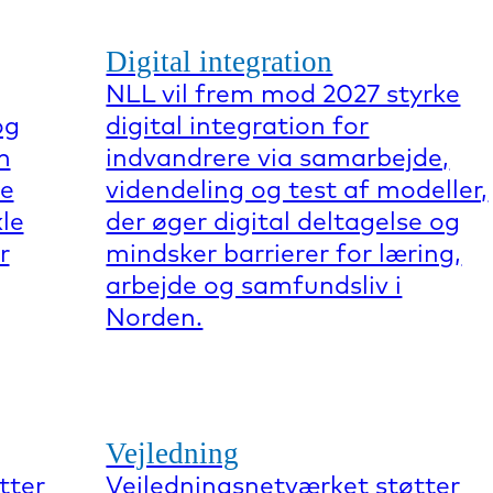
Digital integration
NLL vil frem mod 2027 styrke
og
digital integration for
m
indvandrere via samarbejde,
re
videndeling og test af modeller,
kle
der øger digital deltagelse og
r
mindsker barrierer for læring,
arbejde og samfundsliv i
Norden.
Vejledning
tter
Vejledningsnetværket støtter