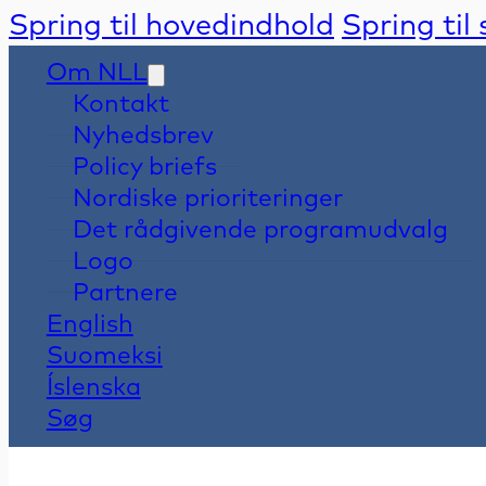
Spring til hovedindhold
Spring til
Om NLL
Kontakt
Nyhedsbrev
Policy briefs
Nordiske prioriteringer
Det rådgivende programudvalg
Logo
Partnere
English
Suomeksi
Íslenska
Søg