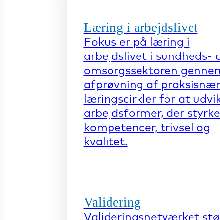
Læring i arbejdslivet
Fokus er på læring i
arbejdslivet i sundheds- 
omsorgssektoren genne
afprøvning af praksisnæ
læringscirkler for at udvi
arbejdsformer, der styrke
kompetencer, trivsel og
kvalitet.
Validering
Valideringsnetværket stø