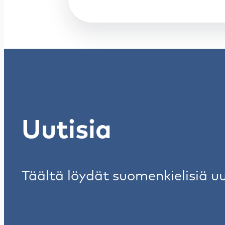
Uutisia
Täältä löydät suomenkielisiä uu