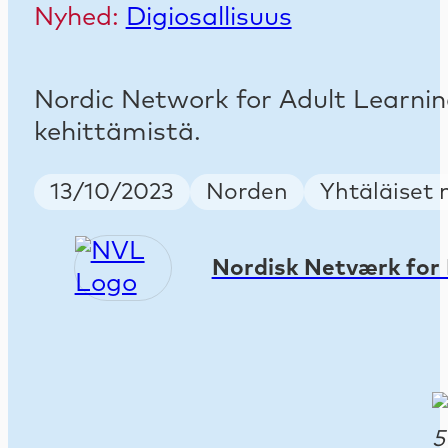
Nyhed:
Digiosallisuus
Nordic Network for Adult Learning
kehittämistä.
Publish Date
Country
Keywords
13/10/2023
Norden
Yhtäläiset 
Nordisk Netværk for 
5