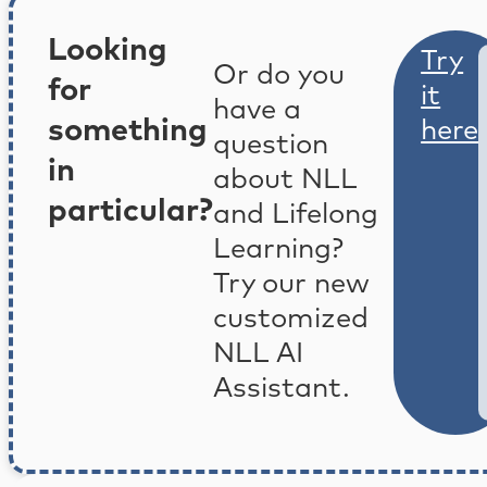
Looking
Try
Or do you
for
it
have a
something
here
question
in
about NLL
particular?
and Lifelong
Learning?
Try our new
customized
NLL AI
Assistant.