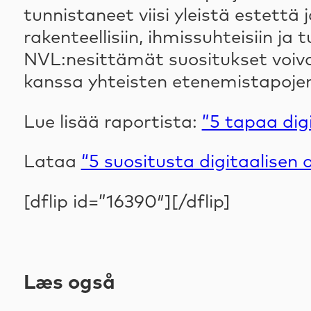
tunnistaneet viisi yleistä estettä
rakenteellisiin, ihmissuhteisiin ja 
NVL:nesittämät suositukset voiva
kanssa yhteisten etenemistapojen
Lue lisää raportista:
”5 tapaa digi
Lataa
“5 suositusta digitaalisen 
[dflip id=”16390″][/dflip]
Læs også