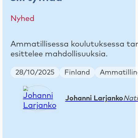
Nyhed
Ammatillisessa koulutuksessa tarv
esittelee mahdollisuuksia.
Publish Date
Country
Keywords
28/10/2025
Finland
Ammatilline
Johanni Larjanko
Nati