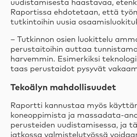
uudistamisesta haastavaa, etenk
Raportissa ehdotetaan, että työm
tutkintoihin uusia osaamisluokitu
– Tutkinnon osien luokittelu amma
perustaitoihin auttaa tunnistama
harvemmin. Esimerkiksi teknologia
taas perustaidot pysyvät vakaamp
Tekoälyn mahdollisuudet
Raportti kannustaa myös käyttäm
koneoppimista ja massadata-analy
perusteiden uudistamisessa, ja t
jatkossa valmistelutyössä voidaa