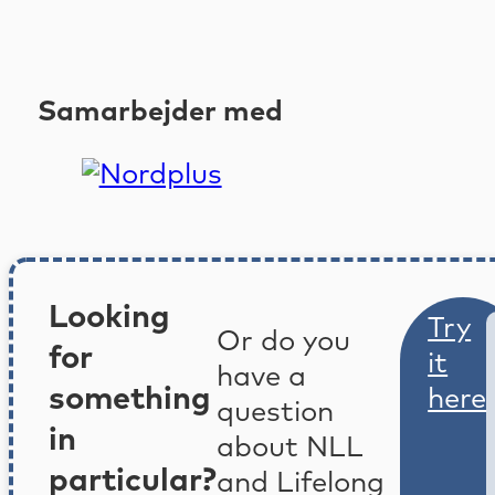
Samarbejder med
Looking
Try
Or do you
for
it
have a
something
here
question
in
about NLL
particular?
and Lifelong