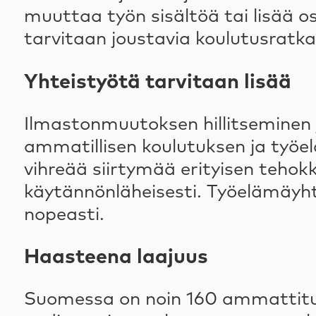
muuttaa työn sisältöä tai lisää 
tarvitaan joustavia koulutusratkaisuj
Yhteistyötä tarvitaan lisää
Ilmastonmuutoksen hillitseminen j
ammatillisen koulutuksen ja työe
vihreää siirtymää erityisen tehok
käytännönläheisesti. Työelämäyht
nopeasti.
Haasteena laajuus
Suomessa on noin 160 ammattitutk