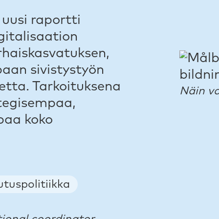
 uusi raportti
gitalisaation
arhaiskasvatuksen,
paan sivistystyön
ketta. Tarkoituksena
Näin va
ategisempaa,
paa koko
utuspolitiikka