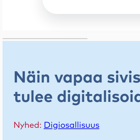
Näin vapaa sivi
tulee digitalisoi
Nyhed:
Digiosallisuus