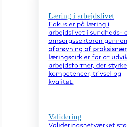
Læring i arbejdslivet
Fokus er på læring i
arbejdslivet i sundheds- 
omsorgssektoren genne
afprøvning af praksisnæ
læringscirkler for at udvi
arbejdsformer, der styrke
kompetencer, trivsel og
kvalitet.
Validering
Valideringsnetværket stø