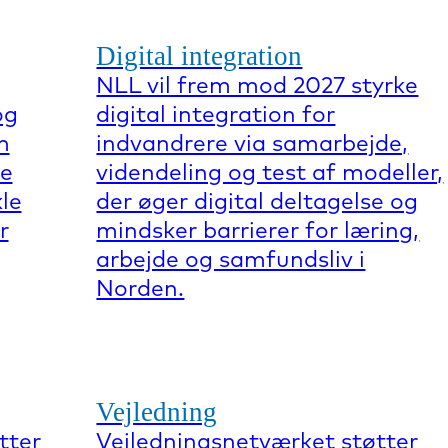
Digital integration
NLL vil frem mod 2027 styrke
og
digital integration for
m
indvandrere via samarbejde,
re
videndeling og test af modeller,
kle
der øger digital deltagelse og
r
mindsker barrierer for læring,
arbejde og samfundsliv i
Norden.
Vejledning
tter
Vejledningsnetværket støtter