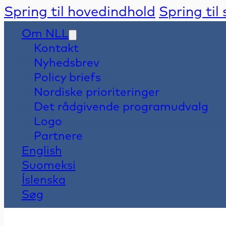
Spring til hovedindhold
Spring til
Om NLL
Kontakt
Nyhedsbrev
Policy briefs
Nordiske prioriteringer
Det rådgivende programudvalg
Logo
Partnere
English
Suomeksi
Íslenska
Søg