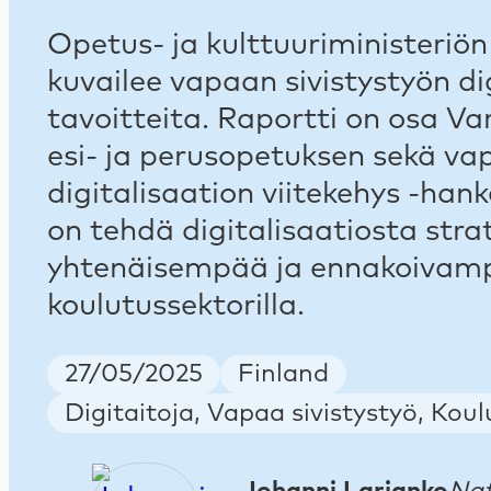
Opetus- ja kulttuuriministeriön
kuvailee vapaan sivistystyön di
tavoitteita. Raportti on osa V
esi- ja perusopetuksen sekä va
digitalisaation viitekehys -han
on tehdä digitalisaatiosta str
yhtenäisempää ja ennakoivam
koulutussektorilla.
Publish Date
Country
27/05/2025
Finland
Keywords
Digitaitoja, Vapaa sivistystyö, Koul