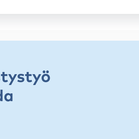
stystyö
da