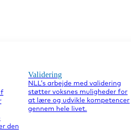
Validering
NLL’s arbejde med validering
støtter voksnes muligheder for
af
at lære og udvikle kompetencer
r
gennem hele livet.
e
er den