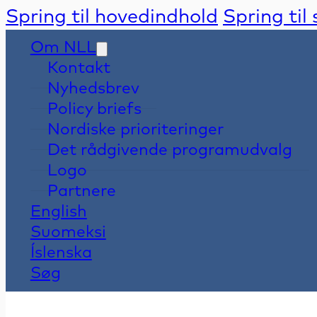
Spring til hovedindhold
Spring til
Om NLL
Kontakt
Nyhedsbrev
Policy briefs
Nordiske prioriteringer
Det rådgivende programudvalg
Logo
Partnere
English
Suomeksi
Íslenska
Søg