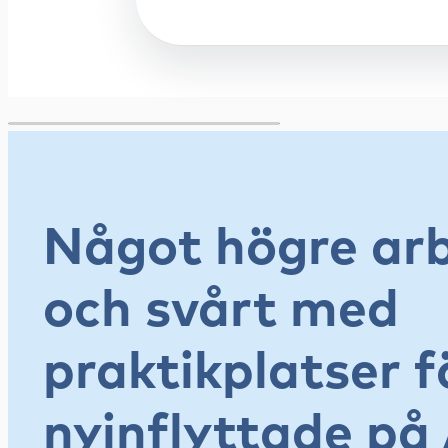
Något högre arb
och svårt med
praktikplatser f
nyinflyttade på