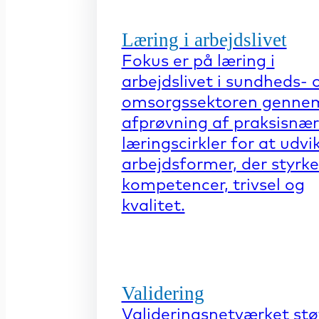
Læring i arbejdslivet
Fokus er på læring i
arbejdslivet i sundheds- 
omsorgssektoren genne
afprøvning af praksisnæ
læringscirkler for at udvi
arbejdsformer, der styrke
kompetencer, trivsel og
kvalitet.
Validering
Valideringsnetværket stø