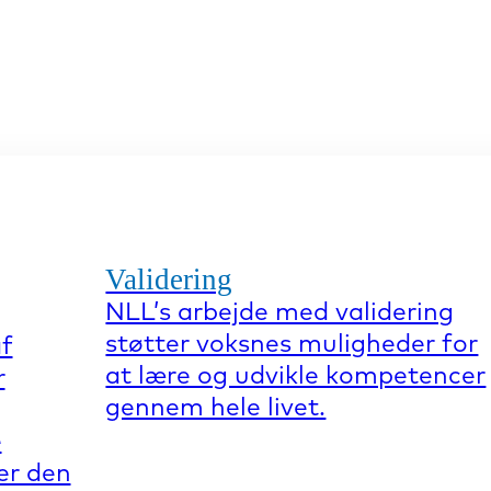
Validering
NLL’s arbejde med validering
støtter voksnes muligheder for
af
at lære og udvikle kompetencer
r
gennem hele livet.
e
er den