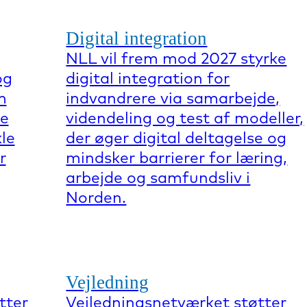
Digital integration
NLL vil frem mod 2027 styrke
og
digital integration for
m
indvandrere via samarbejde,
re
videndeling og test af modeller,
kle
der øger digital deltagelse og
r
mindsker barrierer for læring,
arbejde og samfundsliv i
Norden.
Vejledning
tter
Vejledningsnetværket støtter