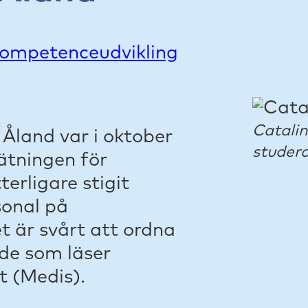
ompetenceudvikling
Catalin
 Åland var i oktober
studera
ätningen för
erligare stigit
sonal på
t är svårt att ordna
ade som läser
t (Medis).