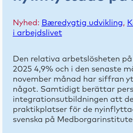
Nyhed:
Bæredygtig udvikling
,
K
i arbejdslivet
Den relativa arbetslösheten på
2025 4,9% och i den senaste m
november månad har siffran ytt
något. Samtidigt berättar per
integrationsutbildningen att de
praktikplatser för de nyinflytt
svenska på Medborgarinstitute