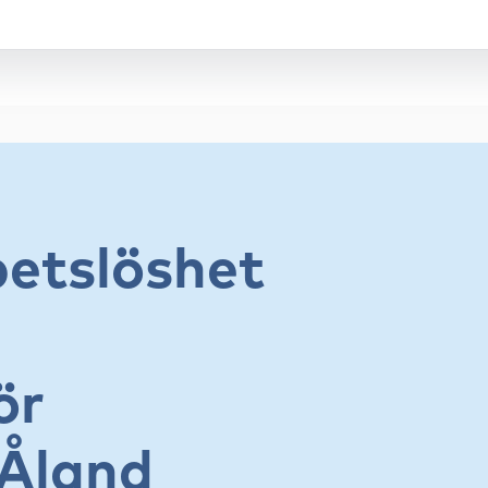
etslöshet
ör
 Åland