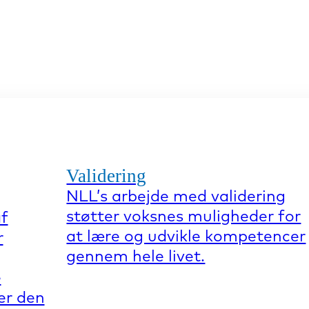
Validering
NLL’s arbejde med validering
støtter voksnes muligheder for
af
at lære og udvikle kompetencer
r
gennem hele livet.
e
er den