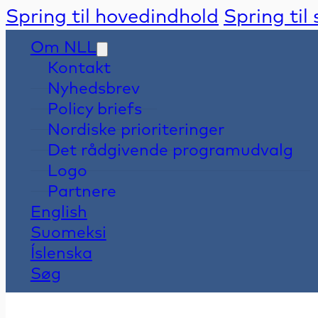
Spring til hovedindhold
Spring til
Om NLL
Kontakt
Nyhedsbrev
Policy briefs
Nordiske prioriteringer
Det rådgivende programudvalg
Logo
Partnere
English
Suomeksi
Íslenska
Søg