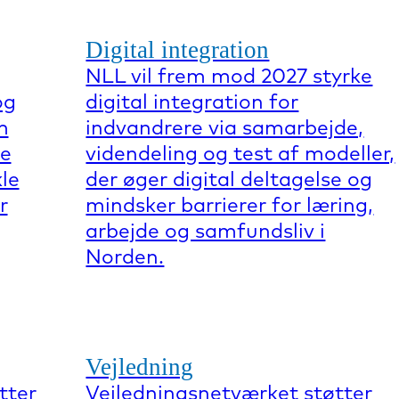
Digital integration
NLL vil frem mod 2027 styrke
og
digital integration for
m
indvandrere via samarbejde,
re
videndeling og test af modeller,
kle
der øger digital deltagelse og
r
mindsker barrierer for læring,
arbejde og samfundsliv i
Norden.
Vejledning
tter
Vejledningsnetværket støtter