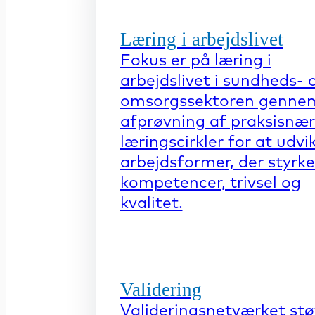
Læring i arbejdslivet
Fokus er på læring i
arbejdslivet i sundheds- 
omsorgssektoren genne
afprøvning af praksisnæ
læringscirkler for at udvi
arbejdsformer, der styrke
kompetencer, trivsel og
kvalitet.
Validering
Valideringsnetværket stø