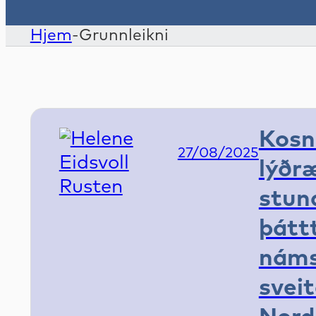
Hjem
-
Grunnleikni
Kosn
Publish Date
27/08/2025
lýðr
stun
þátt
náms
sveit