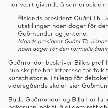
har vært givende å samarbeide me
Islands president Guðni Th. Jóha
noen dager för den formelle åp
Guðmundur beskriver Billas profil 
hun skapte har interesse for folk f
kunsthistorie. I tillegg får delt
videregående skoler, sier Guðmun
Både Guðmundur og Billa har lang
bakgrunn, nok til å gi dem rettigh