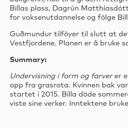
Billas plass, Dagrún Matthíasdó
for voksenutdannelse og fölge Bil
Guðmundur tilföyer til slutt at de
Vestfjordene. Planen er å bruke 
Summary:
Undervisning i form og farver
er e
opp fra grasrota. Kvinnen bak var
startet i 2015. Billa döde sommere
viste sine verker. Inntektene bruk