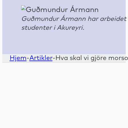
Guðmundur Ármann har arbeidet i 
studenter i Akureyri.
Hjem
-
Artikler
-
Hva skal vi gjöre morso