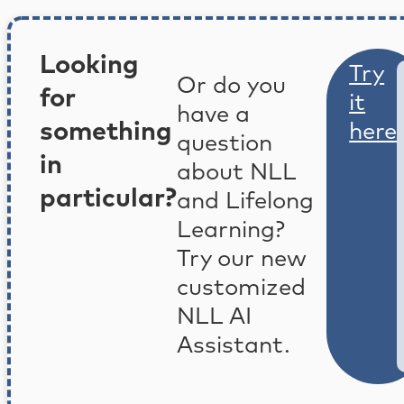
Looking
Try
Or do you
for
it
have a
something
here
question
in
about NLL
particular?
and Lifelong
Learning?
Try our new
customized
NLL AI
Assistant.