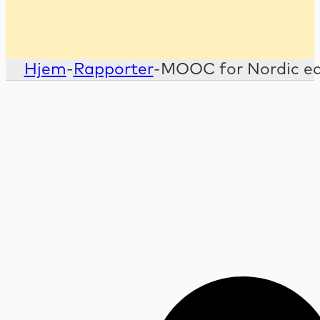
Hjem
-
Rapporter
-
MOOC for Nordic ed