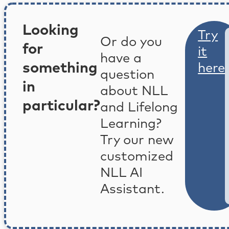
Looking
Try
Or do you
for
it
have a
something
here
question
in
about NLL
particular?
and Lifelong
Learning?
Try our new
customized
NLL AI
Assistant.