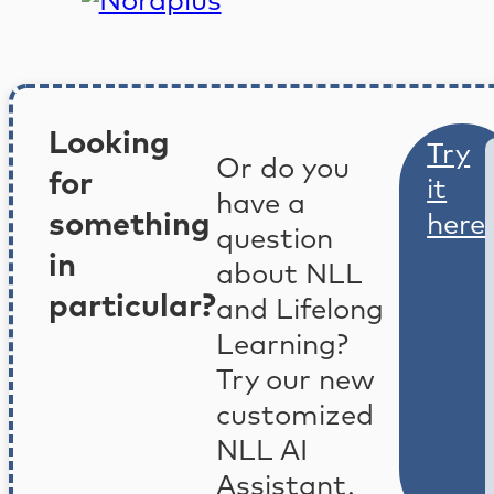
Looking
Try
Or do you
for
it
have a
something
here
question
in
about NLL
particular?
and Lifelong
Learning?
Try our new
customized
NLL AI
Assistant.