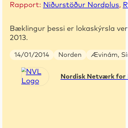
Rapport:
Niðurstöður Nordplus
,
R
Bæklingur þessi er lokaskýrsla v
2013.
Publish Date
Country
Keywords
14/01/2014
Norden
Ævinám, Sí
Nordisk Netværk for 