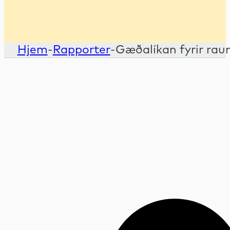
Hjem
-
Rapporter
-
Gæðalíkan fyrir ra