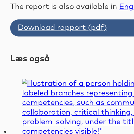
The report is also available in
Engl
Download rapport (pdf)
Læs også