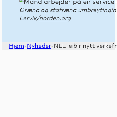
Græna og stafræna umbreytingin ey
Lervik/
norden.org
Hjem
-
Nyheder
-
NLL leiðir nýtt verke