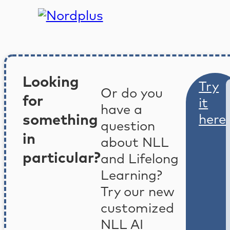
Looking
Try
Or do you
for
it
have a
something
here
question
in
about NLL
particular?
and Lifelong
Learning?
Try our new
customized
NLL AI