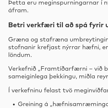
Þetta eru meginspurningarnar í n
áfram.
Betri verkfæri til að spá fyri
Græna og stafræna umbreytingin 
stofnanir krefjast nýrrar hæfni, 
löndum.
Verkefnið „Framtíðarfærni – við 
sameiginlega þekkingu, miðla rey
Í verkefninu felast tvö meginviðfa
Greining á „hæfnisamræmingark