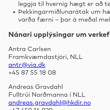
leggja til hvernig hægt er að 
Þekkingarmiðlunarátak um hæfn
varða færni – þar á meðal með
Nánari upplýsingar um verkefn
Antra Carlsen
Framkvæmdastjóri, NLL
antr@via.dk
+45 87 55 18 08
Andreas Gravdahl
Fulltrúi Norðmanna í NLL
andreas.gravdahl@hkdir.no