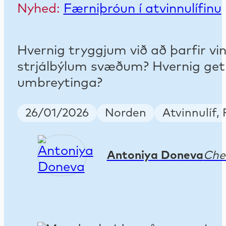
Nyhed:
Færniþróun í atvinnulífinu
Hvernig tryggjum við að þarfir 
strjálbýlum svæðum? Hvernig getu
umbreytinga?
Publish Date
Country
Keywords
26/01/2026
Norden
Atvinnulíf,
Antoniya Doneva
Che