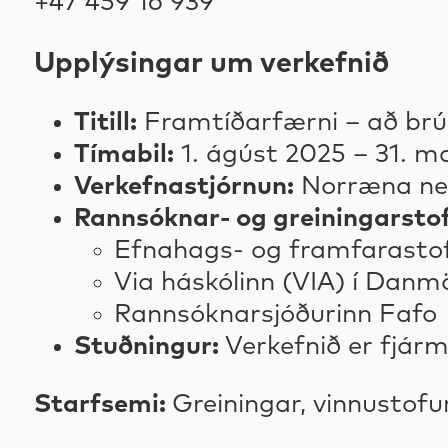
+47 459 16 939
Upplýsingar um verkefnið
Titill:
Framtíðarfærni – að brúa
Tímabil:
1. ágúst 2025 – 31. m
Verkefnastjórnun:
Norræna ne
Rannsóknar- og greiningarstof
Efnahags- og framfarasto
Via háskólinn (VIA) í Danm
Rannsóknarsjóðurinn Fafo
Stuðningur:
Verkefnið er fjár
Starfsemi:
Greiningar, vinnustofu