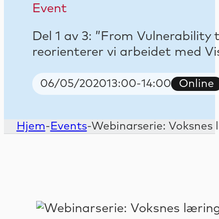
Event
Del 1 av 3: ”From Vulnerability
reorienterer vi arbeidet med Vi
Start Date
Start and end tim
Event t
06/05/2020
13:00
-
14:00
Online
Hjem
-
Events
-
Webinarserie: Voksnes l