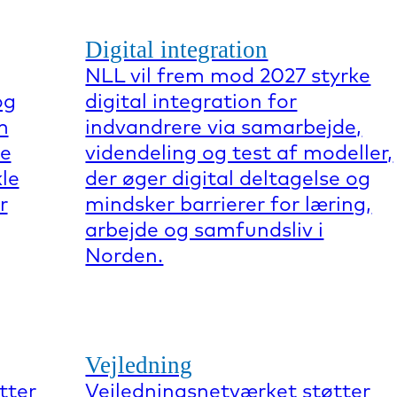
Digital integration
NLL vil frem mod 2027 styrke
og
digital integration for
m
indvandrere via samarbejde,
re
videndeling og test af modeller,
kle
der øger digital deltagelse og
r
mindsker barrierer for læring,
arbejde og samfundsliv i
Norden.
Vejledning
tter
Vejledningsnetværket støtter