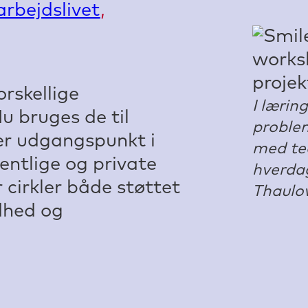
rbejdslivet
,
orskellige
I lærin
u bruges de til
problem
er udgangspunkt i
med teo
entlige og private
hverdag
 cirkler både støttet
Thaulo
dhed og