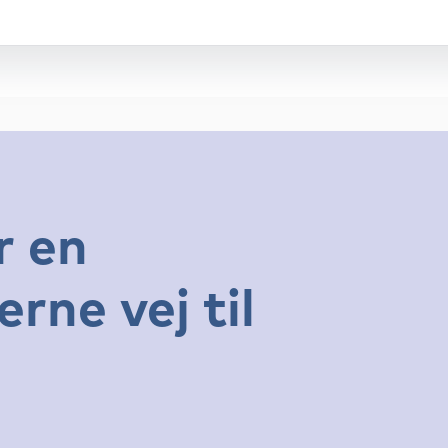
r en
ne vej til