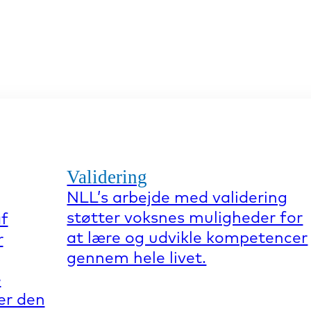
Validering
NLL’s arbejde med validering
støtter voksnes muligheder for
af
at lære og udvikle kompetencer
r
gennem hele livet.
e
er den