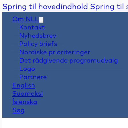
Spring til hovedindhold
Spring til
Om NLL
Kontakt
Nyhedsbrev
Policy briefs
Nordiske prioriteringer
Det rådgivende programudvalg
Logo
Partnere
English
Suomeksi
Íslenska
Søg