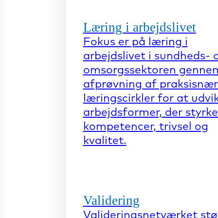
Læring i arbejdslivet
Fokus er på læring i
arbejdslivet i sundheds- 
omsorgssektoren genne
afprøvning af praksisnæ
læringscirkler for at udvi
arbejdsformer, der styrke
kompetencer, trivsel og
kvalitet.
Validering
Valideringsnetværket stø