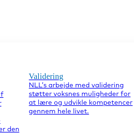
Validering
NLL’s arbejde med validering
støtter voksnes muligheder for
af
at lære og udvikle kompetencer
r
gennem hele livet.
e
er den