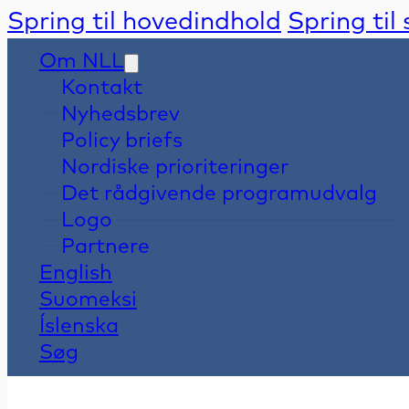
Spring til hovedindhold
Spring til
Om NLL
Kontakt
Nyhedsbrev
Policy briefs
Nordiske prioriteringer
Det rådgivende programudvalg
Logo
Partnere
English
Suomeksi
Íslenska
Søg