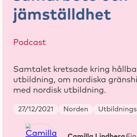
jämställdhet
Podcast
Samtalet kretsade kring hållba
utbildning, om nordiska gränsh
med nordisk utbildning.
Publish Date
Country
Keywords
27/12/2021
Norden
Utbildnings
Camilla Lindberg
Fin