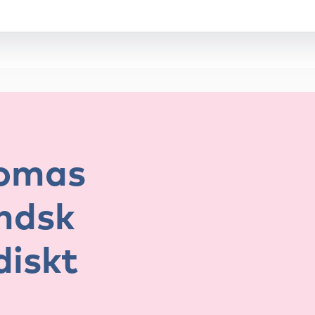
homas
ändsk
diskt