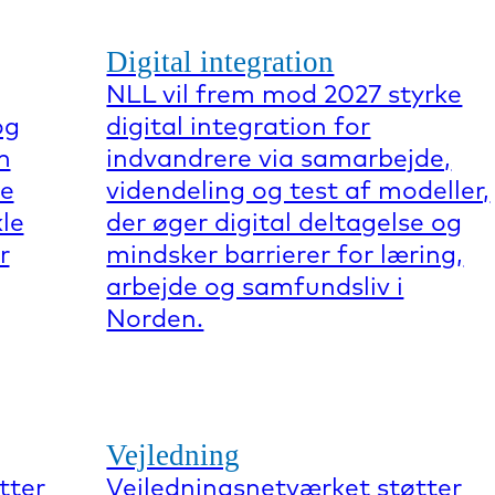
Digital integration
NLL vil frem mod 2027 styrke
og
digital integration for
m
indvandrere via samarbejde,
re
videndeling og test af modeller,
kle
der øger digital deltagelse og
r
mindsker barrierer for læring,
arbejde og samfundsliv i
Norden.
Vejledning
tter
Vejledningsnetværket støtter