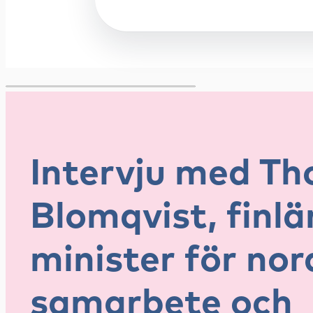
Intervju med T
Blomqvist, finl
minister för nor
samarbete och