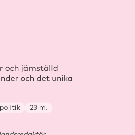
r och jämställd
inder och det unika
Podcast length
politik
23 m.
landsredaktör