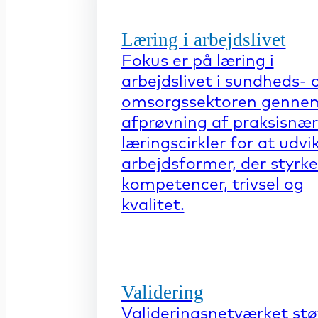
Læring i arbejdslivet
Fokus er på læring i
arbejdslivet i sundheds- 
omsorgssektoren genne
afprøvning af praksisnæ
læringscirkler for at udvi
arbejdsformer, der styrke
kompetencer, trivsel og
kvalitet.
Validering
Valideringsnetværket stø