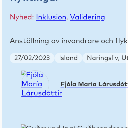
Nyhed:
Inklusion
,
Validering
Anställning av invandrare och fly
Publish Date
Country
Keywords
27/02/2023
Island
Näringsliv, U
Fjóla María Lárusdót