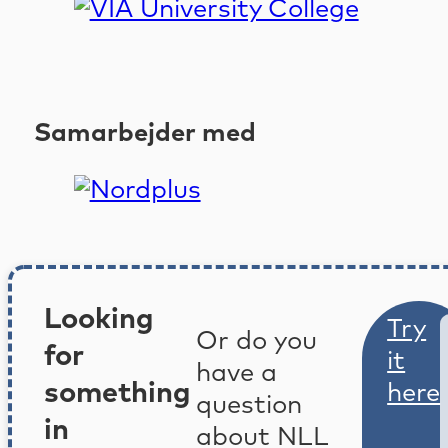
Samarbejder med
Looking
Try
Or do you
for
it
have a
something
here
question
in
about NLL