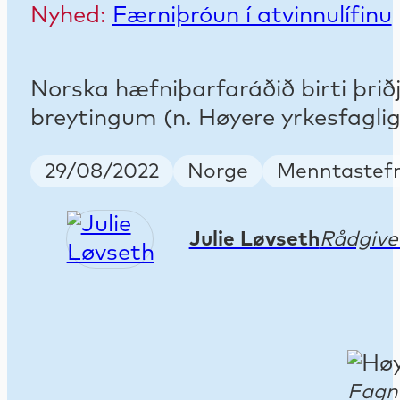
Nyhed:
Færniþróun í atvinnulífinu
Norska hæfniþarfaráðið birti þriðj
breytingum (n. Høyere yrkesfaglig 
Publish Date
Country
Keywords
29/08/2022
Norge
Menntastefn
Julie Løvseth
Rådgiver
Fagná