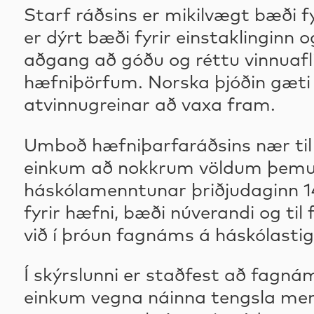
Starf ráðsins er mikilvægt bæði fy
er dýrt bæði fyrir einstaklinginn 
aðgang að góðu og réttu vinnuafli
hæfniþörfum. Norska þjóðin gæti o
atvinnugreinar að vaxa fram.
Umboð hæfniþarfaráðsins nær til á
einkum að nokkrum völdum þemum.
háskólamenntunar þriðjudaginn 14.
fyrir hæfni, bæði núverandi og ti
við í þróun fagnáms á háskólastigi
Í skýrslunni er staðfest að fagnám
einkum vegna náinna tengsla menn