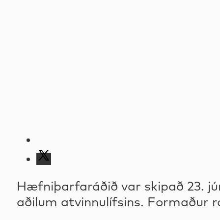
Hæfniþarfaráðið var skipað 23. jú
aðilum atvinnulífsins. Formaður r