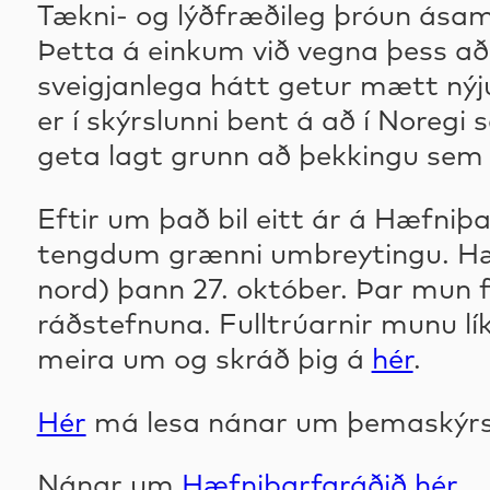
Tækni- og lýðfræðileg þróun ásamt
Þetta á einkum við vegna þess að
sveigjanlega hátt getur mætt nýju
er í skýrslunni bent á að í Noreg
geta lagt grunn að þekkingu sem le
Eftir um það bil eitt ár á Hæfniþar
tengdum grænni umbreytingu. Hæf
nord) þann 27. október. Þar mun f
ráðstefnuna. Fulltrúarnir munu lí
meira um og skráð þig á
hér
.
Hér
má lesa nánar um þemaskýrslun
Nánar um
Hæfniþarfaráðið hér
.