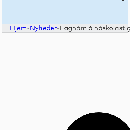
Hjem
-
Nyheder
-
Fagnám á háskólastigi