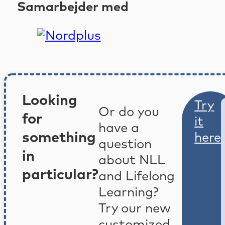
Samarbejder med
Looking
Try
Or do you
for
it
have a
something
here
question
in
about NLL
particular?
and Lifelong
Learning?
Try our new
customized