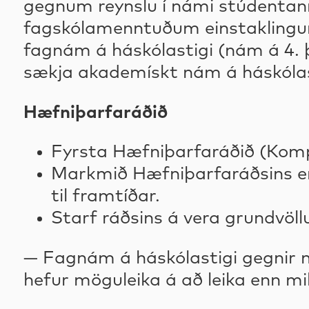
gegnum reynslu í námi stúdentanna
fagskólamenntuðum einstaklingum 
fagnám á háskólastigi (nám á 4. 
sækja akademískt nám á háskólas
Hæfniþarfaráðið
Fyrsta Hæfniþarfaráðið (Komp
Markmið Hæfniþarfaráðsins er 
til framtíðar.
Starf ráðsins á vera grundvöl
— Fagnám á háskólastigi gegnir m
hefur möguleika á að leika enn mi