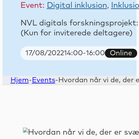
Event:
Digital inklusion
,
Inklusi
NVL digitals forskningsprojekt: 
(Kun for inviterede deltagere)
Start Date
Start and end time
Event ty
17/08/2022
14:00
-
16:00
Online
Hjem
-
Events
-
Hvordan når vi de, der 