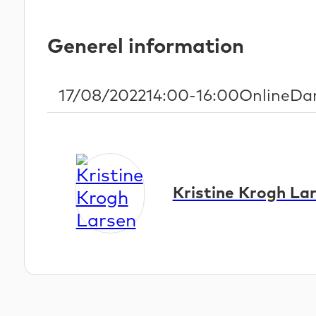
Generel information
Start Date
Start and end time
Location
La
17/08/2022
14:00
-
16:00
Online
Da
Kristine Krogh La