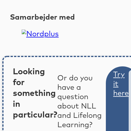
Samarbejder med
Looking
Try
Or do you
for
it
have a
something
here
question
in
about NLL
particular?
and Lifelong
Learning?