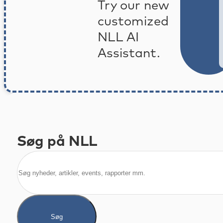
Try our new
customized
NLL AI
Assistant.
Søg på NLL
Søg
Søg