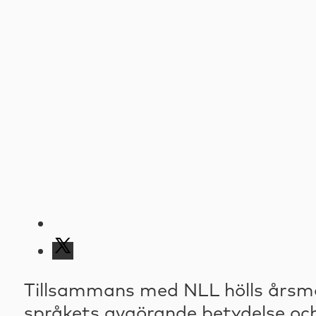
Tillsammans med NLL hölls årsmö
språkets avgörande betydelse och 