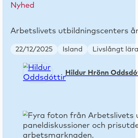
Nyhed
Arbetslivets utbildningscenters
Publish Date
Country
Keywords
22/12/2025
Island
Livslångt lär
Hildur Hrönn Oddsdó