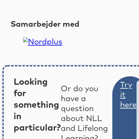
Samarbejder med
Looking
Try
Or do you
for
it
have a
something
here
question
in
about NLL
particular?
and Lifelong
Learning?