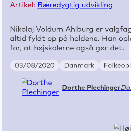
Artikel:
Bæredygtig udvikling
Nikolaj Voldum Ahlburg er valgfag
altid fyldt op på holdene. Han op
for, at højskolerne også gør det.
Publish Date
Country
Keyword
03/08/2020
Danmark
Folkeopl
Dorthe Plechinger
Da