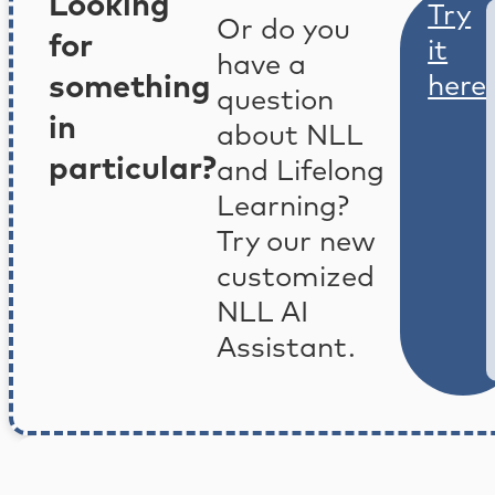
Looking
Try
Or do you
for
it
have a
something
here
question
in
about NLL
particular?
and Lifelong
Learning?
Try our new
customized
NLL AI
Assistant.