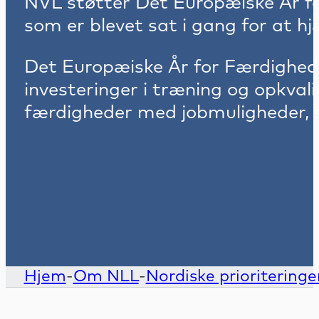
NVL støtter Det Europæiske År fo
som er blevet sat i gang for at hj
Det Europæiske År for Færdigheder
investeringer i træning og opkva
færdigheder med jobmuligheder, 
Hjem
-
Om NLL
-
Nordiske prioriteringe