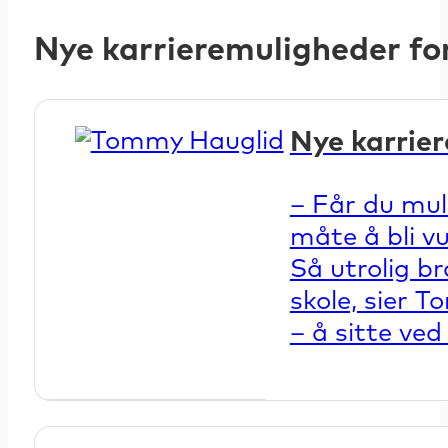
Nye karrieremuligheder fo
Nye karrier
– Får du mul
måte å bli v
Så utrolig b
skole, sier T
– å sitte ve