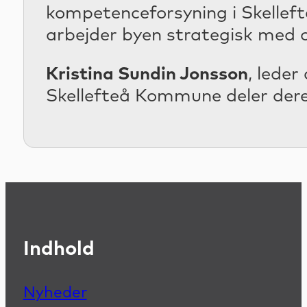
kompetenceforsyning i Skellef
arbejder byen strategisk med o
Kristina Sundin Jonsson
, lede
Skellefteå Kommune deler deres
Indhold
Nyheder