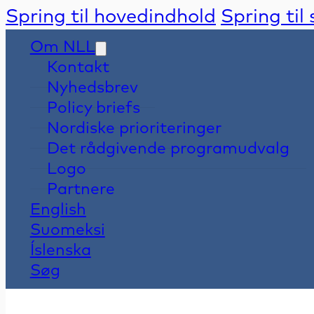
Spring til hovedindhold
Spring til
Om NLL
Kontakt
Nyhedsbrev
Policy briefs
Nordiske prioriteringer
Det rådgivende programudvalg
Logo
Partnere
English
Suomeksi
Íslenska
Søg