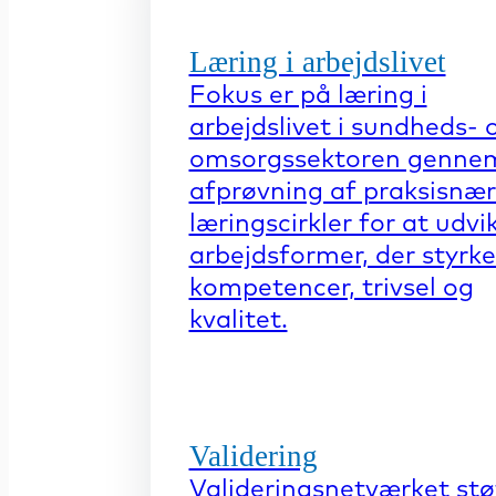
Læring i arbejdslivet
Fokus er på læring i
arbejdslivet i sundheds- 
omsorgssektoren genne
afprøvning af praksisnæ
læringscirkler for at udvi
arbejdsformer, der styrke
kompetencer, trivsel og
kvalitet.
Validering
Valideringsnetværket stø