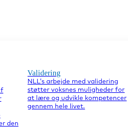
Validering
NLL’s arbejde med validering
støtter voksnes muligheder for
af
at lære og udvikle kompetencer
r
gennem hele livet.
e
er den