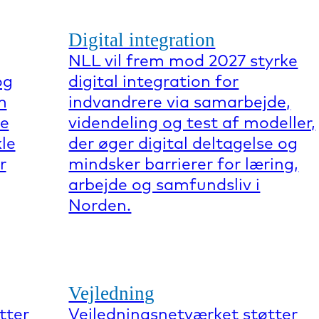
Digital integration
NLL vil frem mod 2027 styrke
og
digital integration for
m
indvandrere via samarbejde,
re
videndeling og test af modeller,
kle
der øger digital deltagelse og
r
mindsker barrierer for læring,
arbejde og samfundsliv i
Norden.
Vejledning
tter
Vejledningsnetværket støtter