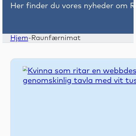
Her finder du vores nyheder om
R
Hjem
-
Raunfærnimat