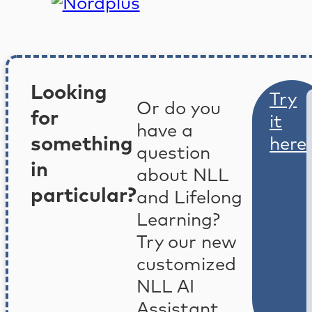
Looking
Try
Or do you
for
it
have a
something
here
question
in
about NLL
particular?
and Lifelong
Learning?
Try our new
customized
NLL AI
Assistant.