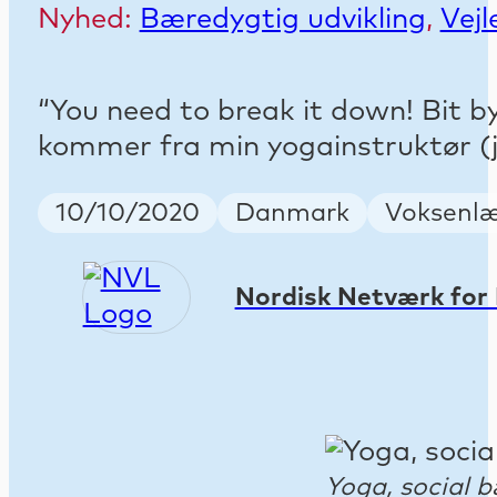
Nyhed:
Bæredygtig udvikling
,
Vejl
“You need to break it down! Bit b
kommer fra min yogainstruktør (ja,
Publish Date
Country
Keyword
10/10/2020
Danmark
Voksenlæ
Nordisk Netværk for 
Yoga, social 