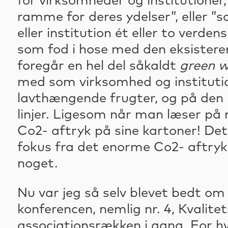
for virksomheder og institutioner
ramme for deres ydelser”, eller 
eller institution ét eller to verd
som fod i hose med den eksisteren
foregår en hel del såkaldt
green 
med som virksomhed og institutio
lavthængende frugter, og på den 
linjer. Ligesom når man læser p
Co2- aftryk på sine kartoner! Det 
fokus fra det enorme Co2- aftryk
noget.
Nu var jeg så selv blevet bedt om
konferencen, nemlig nr. 4, Kvalit
associationsrækken i gang. For h