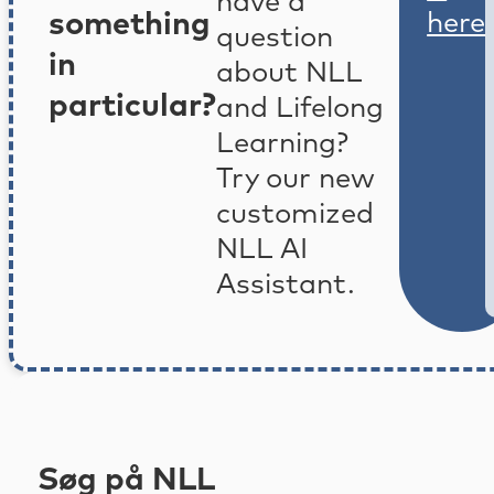
have a
something
here
question
in
about NLL
particular?
and Lifelong
Learning?
Try our new
customized
NLL AI
Assistant.
Søg på NLL