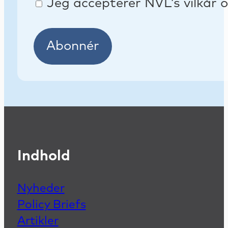
Jeg accepterer NVL’s vilkår o
Abonnér
Indhold
Nyheder
Policy Briefs
Artikler