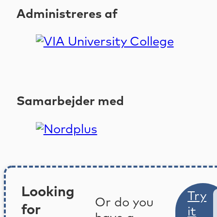
Administreres af
Samarbejder med
Looking
Try
Or do you
for
it