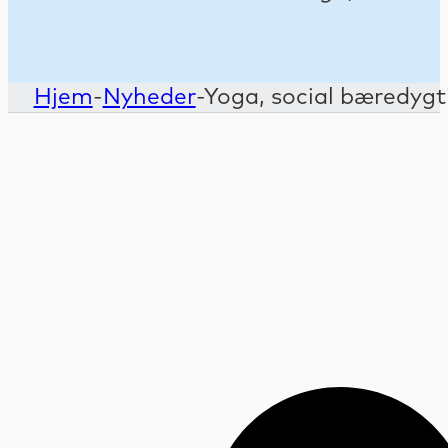
Hjem
-
Nyheder
-
Yoga, social bæredygt