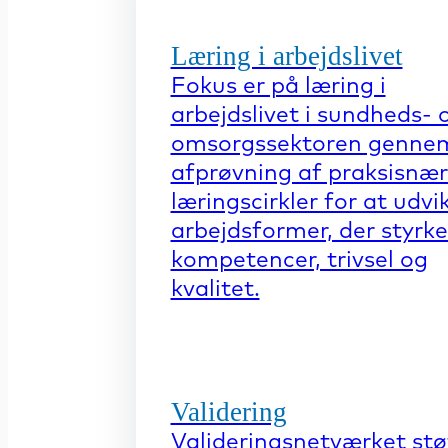
Læring i arbejdslivet
Fokus er på læring i
arbejdslivet i sundheds- 
omsorgssektoren genne
afprøvning af praksisnæ
læringscirkler for at udvi
arbejdsformer, der styrke
kompetencer, trivsel og
kvalitet.
Validering
Valideringsnetværket stø