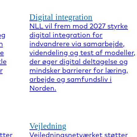
Digital integration
NLL vil frem mod 2027 styrke
og
digital integration for
m
indvandrere via samarbejde,
re
videndeling og test af modeller,
kle
der øger digital deltagelse og
r
mindsker barrierer for læring,
arbejde og samfundsliv i
Norden.
Vejledning
tter
Vejledningsnetværket støtter