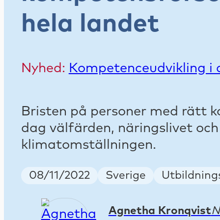
hela landet
Nyhed:
Kompetenceudvikling i a
Bristen på personer med rätt 
dag välfärden, näringslivet och
klimatomställningen.
Publish Date
Country
Keywords
08/11/2022
Sverige
Utbildnings
Agnetha Kronqvist
N