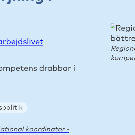
rbejdslivet
Regiona
kompete
kompetens drabbar i
politik
ational koordinator -