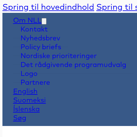
Spring til hovedindhold
Spring til
Om NLL
Kontakt
Nyhedsbrev
Policy briefs
Nordiske prioriteringer
Det rådgivende programudvalg
Logo
Partnere
English
Suomeksi
Íslenska
Søg