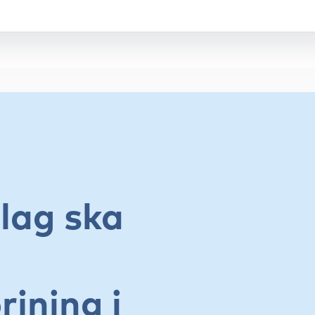
lag ska
jning i