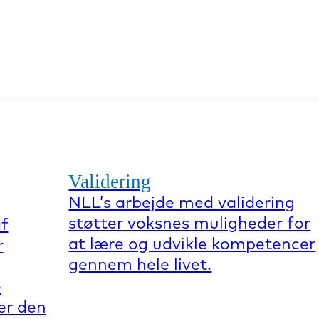
Validering
NLL’s arbejde med validering
støtter voksnes muligheder for
af
at lære og udvikle kompetencer
r
gennem hele livet.
e
er den