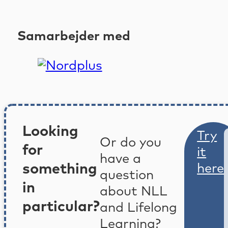
Samarbejder med
Looking
Try
Or do you
for
it
have a
something
here
question
in
about NLL
particular?
and Lifelong
Learning?