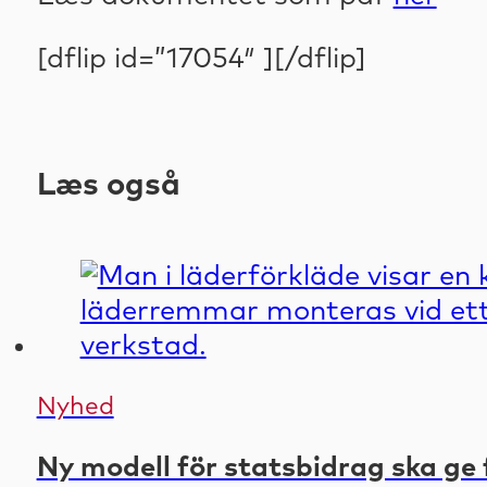
[dflip id=”17054″ ][/dflip]
Læs også
Nyhed
Ny modell för statsbidrag ska ge 