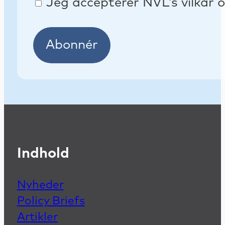
Jeg accepterer NVL’s vilkår o
Abonnér
Indhold
Nyheder
Policy Briefs
Artikler