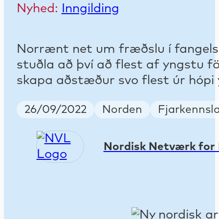
Nyhed:
Inngilding
Norrænt net um fræðslu í fangel
stuðla að því að flest af yngstu 
skapa aðstæður svo flest úr hópi y
Publish Date
Country
Keywords
26/09/2022
Norden
Fjarkennsl
Nordisk Netværk for 