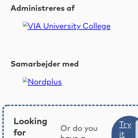
Administreres af
Samarbejder med
Looking
Try
Or do you
for
it