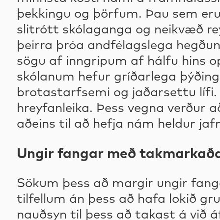
þekkingu og þörfum. Þau sem eru 
slitrótt skólaganga og neikvæð r
þeirra þróa andfélagslega hegðun 
sögu af inngripum af hálfu hins op
skólanum hefur gríðarlega þýðingu
brotastarfsemi og jaðarsettu lífi.
hreyfanleika. Þess vegna verður að 
aðeins til að hefja nám heldur jaf
Ungir fangar með takmarkaða
Sökum þess að margir ungir fang
tilfellum án þess að hafa lokið g
nauðsyn til þess að takast á við 