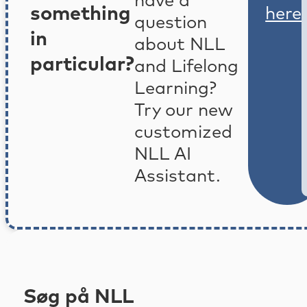
have a
something
here
question
in
about NLL
particular?
and Lifelong
Learning?
Try our new
customized
NLL AI
Assistant.
Søg på NLL