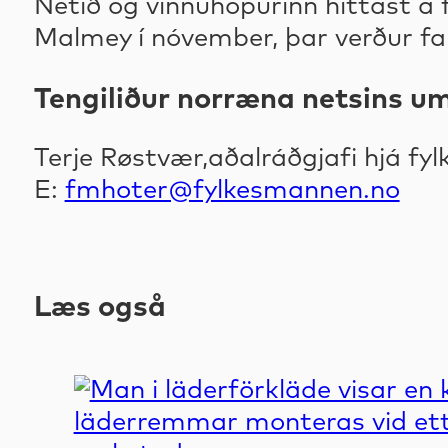
Netið og vinnuhópurinn hittast á f
Malmey í nóvember, þar verður fa
Tengiliður norræna netsins um
Terje Røstvær,aðalráðgjafi hjá fylk
E:
fmhoter@fylkesmannen.no
Læs også