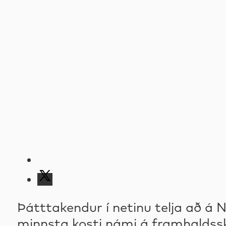
Þátttakendur í netinu telja að á
minnsta kosti námi á framhaldsskó