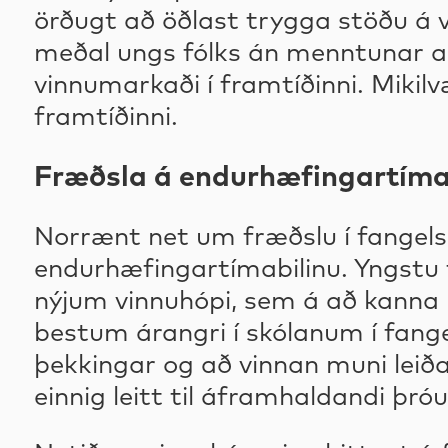
örðugt að öðlast trygga stöðu á 
meðal ungs fólks án menntunar auk
vinnumarkaði í framtíðinni. Mikil
framtíðinni.
Fræðsla á endurhæfingartíma
Norrænt net um fræðslu í fangelsu
endurhæfingartímabilinu. Yngstu f
nýjum vinnuhópi, sem á að kanna 
bestum árangri í skólanum í fange
þekkingar og að vinnan muni leiða 
einnig leitt til áframhaldandi þróu