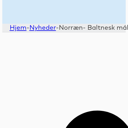
Hjem
-
Nyheder
-
Norræn- Baltnesk mál