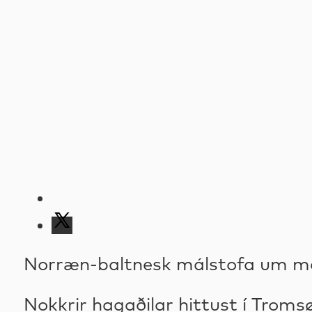
Norræn-baltnesk málstofa um men
Nokkrir hagaðilar hittust í Trom