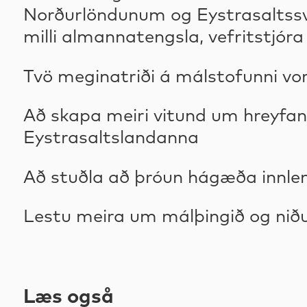
Norðurlöndunum og Eystrasaltssvæ
milli almannatengsla, vefritstjó
Tvö meginatriði á málstofunni vor
Að skapa meiri vitund um hreyfanl
Eystrasaltslandanna
Að stuðla að þróun hágæða innle
Lestu meira um málþingið og niðu
Læs også