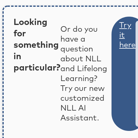
Looking
Try
Or do you
for
it
have a
something
here
question
in
about NLL
particular?
and Lifelong
Learning?
Try our new
customized
NLL AI
Assistant.