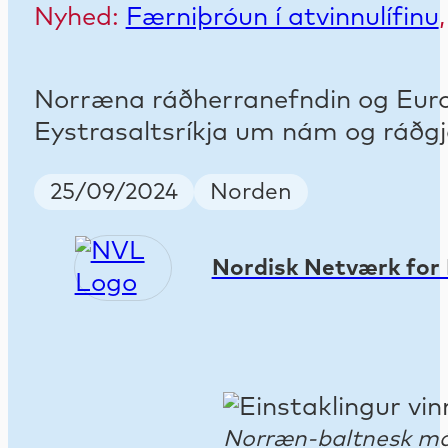
Nyhed:
Færniþróun í atvinnulífinu
Norræna ráðherranefndin og Euro
Eystrasaltsríkja um nám og ráðgjö
Publish Date
Country
25/09/2024
Norden
Nordisk Netværk for 
Norræn-baltnesk mál