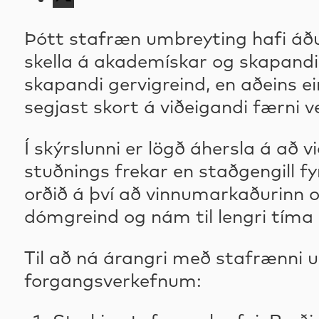
Þótt stafræn umbreyting hafi áður
skella á akademískar og skapandi s
skapandi gervigreind, en aðeins ei
segjast skort á viðeigandi færni v
Í skýrslunni er lögð áhersla á að v
stuðnings frekar en staðgengill fy
orðið á því að vinnumarkaðurinn 
dómgreind og nám til lengri tíma l
Til að ná árangri með stafrænni u
forgangsverkefnum: