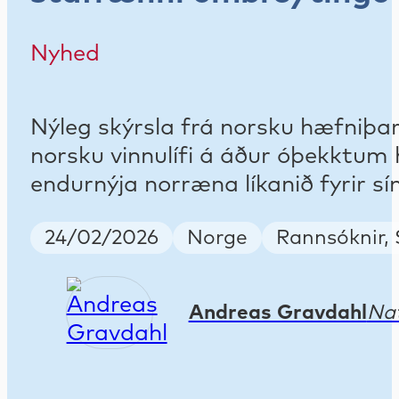
Nyhed
Nýleg skýrsla frá norsku hæfniþarf
norsku vinnulífi á áður óþekktum 
endurnýja norræna líkanið fyrir s
Publish Date
Country
Keywords
24/02/2026
Norge
Rannsóknir, 
Andreas Gravdahl
Nat