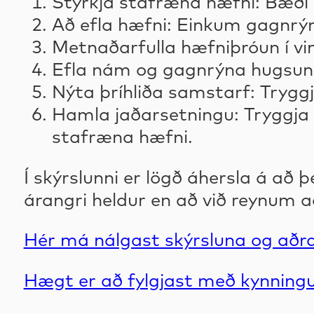
Styrkja stafræna hæfni: Bæði
Að efla hæfni: Einkum gagnrý
Metnaðarfulla hæfniþróun í vinn
Efla nám og gagnrýna hugsun: 
Nýta þríhliða samstarf: Tryggj
Hamla jaðarsetningu: Tryggja a
stafræna hæfni.
Í skýrslunni er lögð áhersla á að
árangri heldur en að við reynum a
Hér má nálgast skýrsluna og aðrar
Hægt er að fylgjast með kynningu