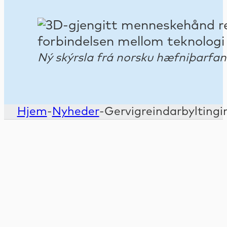
Ný skýrsla frá norsku hæfniþarfan
Hjem
-
Nyheder
-
Gervigreindarbyltingi