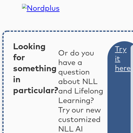
Looking
Try
Or do you
for
it
have a
something
here
question
in
about NLL
particular?
and Lifelong
Learning?
Try our new
customized
NLL AI