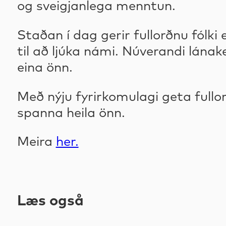
og sveigjanlega menntun.
Staðan í dag gerir fullorðnu fólki
til að ljúka námi. Núverandi lána
eina önn.
Með nýju fyrirkomulagi geta fullor
spanna heila önn.
Meira
her.
Læs også