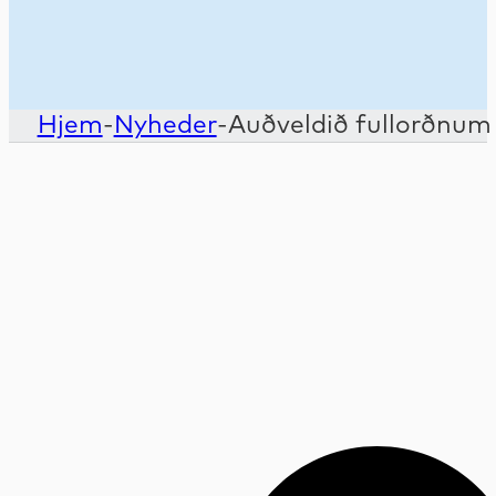
Hjem
-
Nyheder
-
Auðveldið fullorðnum