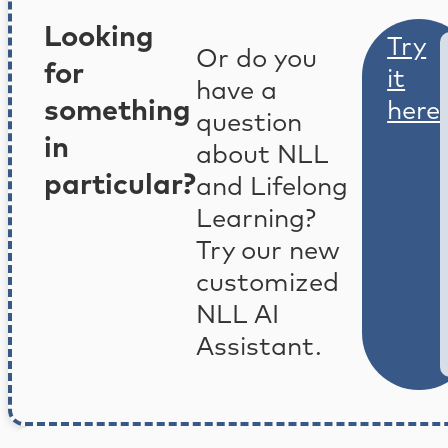
Looking
Try
Or do you
for
it
have a
something
here
question
in
about NLL
particular?
and Lifelong
Learning?
Try our new
customized
NLL AI
Assistant.