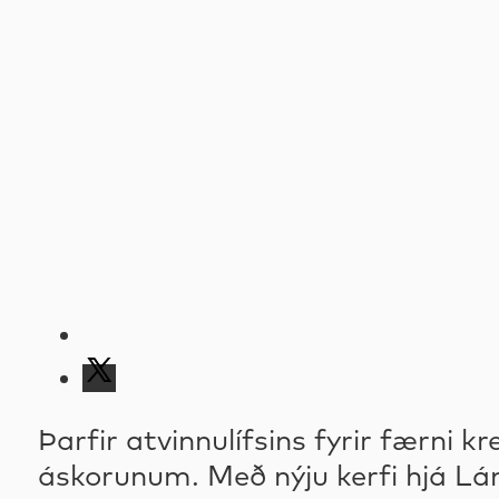
Þarfir atvinnulífsins fyrir færni k
áskorunum. Með nýju kerfi hjá Lána