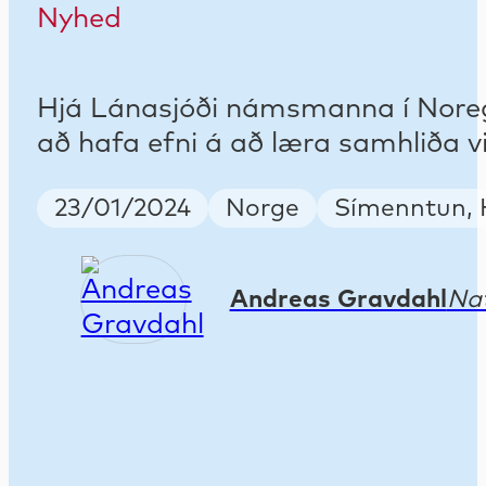
Nyhed
Hjá Lánasjóði námsmanna í Noregi e
að hafa efni á að læra samhliða v
Publish Date
Country
Keywords
23/01/2024
Norge
Símenntun, 
Andreas Gravdahl
Nat