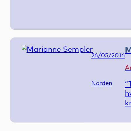
M
Publish Da
26/05/2016
Ar
Country
Norden
“
h
k