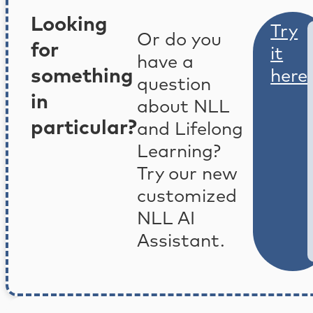
Looking
Try
Or do you
for
it
have a
something
here
question
in
about NLL
particular?
and Lifelong
Learning?
Try our new
customized
NLL AI
Assistant.