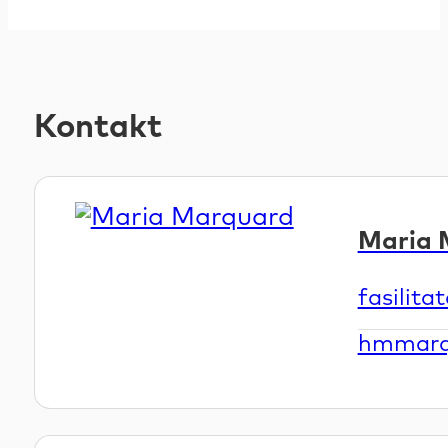
Kontakt
Maria 
fasilita
Email
hmmarq