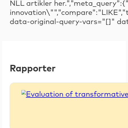
NLL artikler her.","meta_query":
innovation\"","compare":"LIKE","
data-original-query-vars="[]" d
Rapporter