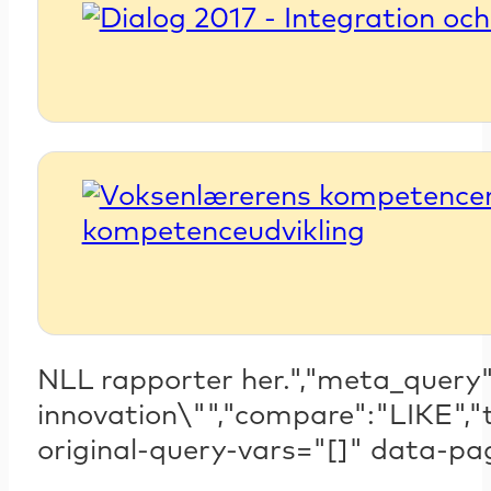
NLL rapporter her.","meta_query"
innovation\"","compare":"LIKE","
original-query-vars="[]" data-p