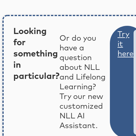
Looking
Try
Or do you
for
it
have a
something
here
question
in
about NLL
particular?
and Lifelong
Learning?
Try our new
customized
NLL AI
Assistant.