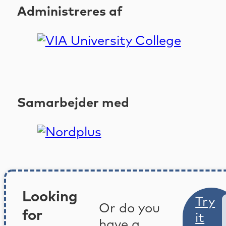
Administreres af
Samarbejder med
Looking
Try
Or do you
for
it
have a