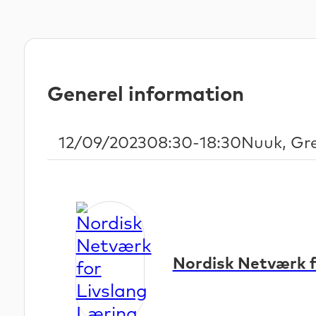
Generel information
Start Date
Start and end time
Locatio
12/09/2023
08:30
-
18:30
Nuuk, Gr
Nordisk Netværk f