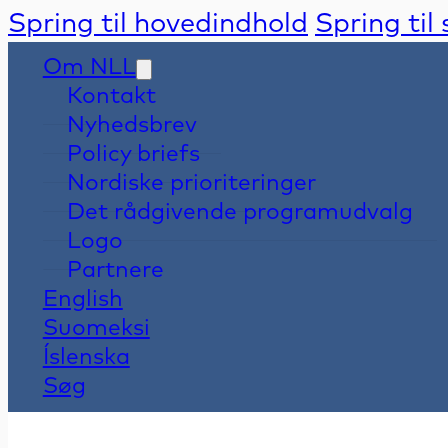
Spring til hovedindhold
Spring til
Om NLL
Kontakt
Nyhedsbrev
Policy briefs
Nordiske prioriteringer
Det rådgivende programudvalg
Logo
Partnere
English
Suomeksi
Íslenska
Søg