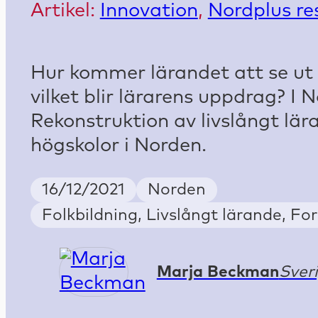
Artikel:
Innovation
,
Nordplus re
Hur kommer lärandet att se ut 
vilket blir lärarens uppdrag? I 
Rekonstruktion av livslångt lä
högskolor i Norden.
Publish Date
Country
16/12/2021
Norden
Keywords
Folkbildning, Livslångt lärande, Fo
Marja Beckman
Sver