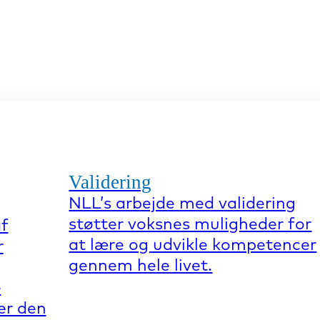
Validering
NLL’s arbejde med validering
støtter voksnes muligheder for
af
at lære og udvikle kompetencer
r
gennem hele livet.
e
er den