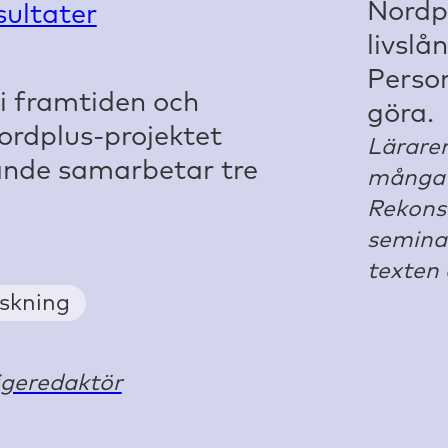
sultater
i framtiden och
Nordplus-projektet
Läraren
rande samarbetar tre
många l
Rekonst
seminar
texten 
rskning
igeredaktör