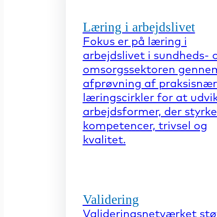
Læring i arbejdslivet
Fokus er på læring i
arbejdslivet i sundheds- 
omsorgssektoren genne
afprøvning af praksisnæ
læringscirkler for at udvi
arbejdsformer, der styrke
kompetencer, trivsel og
kvalitet.
Validering
Valideringsnetværket stø