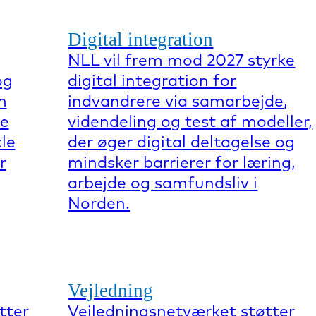
Digital integration
NLL vil frem mod 2027 styrke
og
digital integration for
m
indvandrere via samarbejde,
re
videndeling og test af modeller,
kle
der øger digital deltagelse og
r
mindsker barrierer for læring,
arbejde og samfundsliv i
Norden.
Vejledning
tter
Vejledningsnetværket støtter