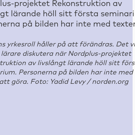
s yrkesroll håller på att förändras. Det vi
ärare diskutera när Nordplus-projektet
ruktion av livslångt lärande höll sitt för
ium. Personerna på bilden har inte med
att göra. Foto: Yadid Levy / norden.org